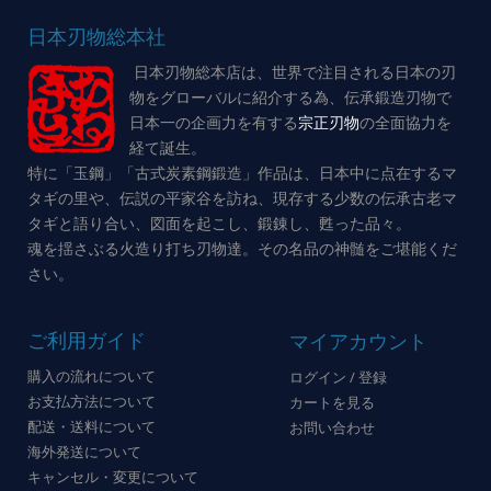
日本刃物総本社
日本刃物総本店は、世界で注目される日本の刃
物をグローバルに紹介する為、伝承鍛造刃物で
日本一の企画力を有する
宗正刃物
の全面協力を
経て誕生。
特に「玉鋼」「古式炭素鋼鍛造」作品は、日本中に点在するマ
タギの里や、伝説の平家谷を訪ね、現存する少数の伝承古老マ
タギと語り合い、図面を起こし、鍛錬し、甦った品々。
魂を揺さぶる火造り打ち刃物達。その名品の神髄をご堪能くだ
さい。
ご利用ガイド
マイアカウント
購入の流れについて
ログイン / 登録
お支払方法について
カートを見る
配送・送料について
お問い合わせ
海外発送について
キャンセル・変更について