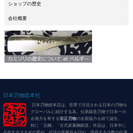
ショップの歴史
会社概要
日本刃物総本社
日本刃物総本店は、世界で注目される日本の刃物を
グローバルに紹介する為、伝承鍛造刃物で日本一の
企画力を有する
宗正刃物
の全面協力を経て誕生。
特に「玉鋼」「古式炭素鋼鍛造」作品は、日本中に
点在するマタギの里や、伝説の平家谷を訪ね、現存する少数の伝承