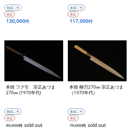
青紙二号
青紙二号
宗正
宗正
130,000
117,000
円
円
本焼 フグ引 宗正あづま
本焼 柳刃270㎜ 宗正あづま
270㎜ (1970年代)
（1970年代）
青紙二号
青紙二号
宗正
宗正
sold out
sold out
85,000
75,000
円
円