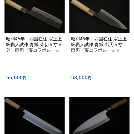
昭和45年 四国在住 宗正上
昭和45年 四国在住 宗正上
級職人試作 青紙 菜切５寸５
級職人試作 青紙 出刃５寸・
分・両刃（藤コラボレーシ
両刃（藤コラボレーショ
ョン）
ン）
55,000
58,000
円
円