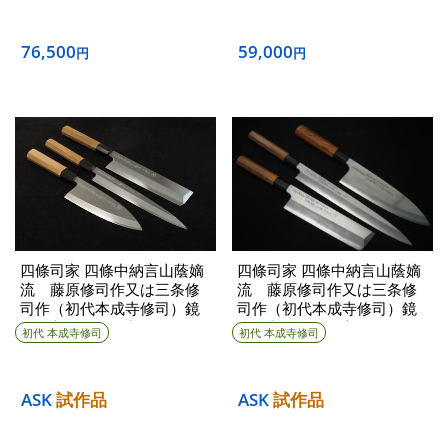
76,500
59,000
円
円
四條司家 四條中納言山蔭嫡
四條司家 四條中納言山蔭嫡
流 藤原修司作又は三条修
流 藤原修司作又は三条修
司作（初代本成寺修司）鏡
司作（初代本成寺修司）鏡
面 3本セット（小）1998年
面 3本セット（大）1998年
初代 本成寺修司
初代 本成寺修司
①
ASK
試作品
ASK
試作品