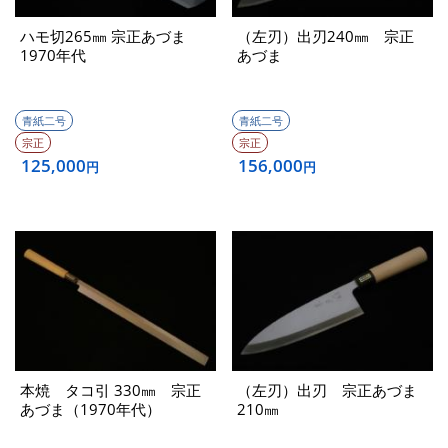
ハモ切265㎜ 宗正あづま
（左刃）出刃240㎜ 宗正
1970年代
あづま
青紙二号
青紙二号
宗正
宗正
125,000
156,000
円
円
本焼 タコ引 330㎜ 宗正
（左刃）出刃 宗正あづま
あづま（1970年代）
210㎜