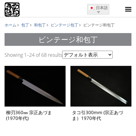
日本語
ホーム
包丁
和包丁
ビンテージ包丁
ビンテージ和包丁
ビンテージ和包丁
Showing 1–24 of 68 results
柳刃360㎜ 宗正あづま
タコ引300mm (宗正あづ
(1970年代)
ま）1970年代