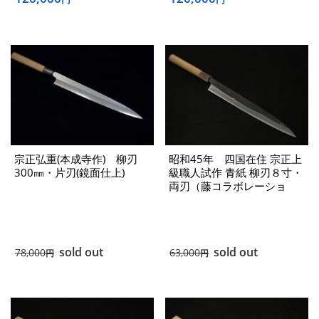
宗正弘重(本成寺作) 柳刃
昭和45年 四国在住 宗正上
300㎜・片刃(鏡面仕上)
級職人試作 青紙 柳刃８寸・
両刃（藤コラボレーショ
ン）
sold out
sold out
78,000
63,000
円
円