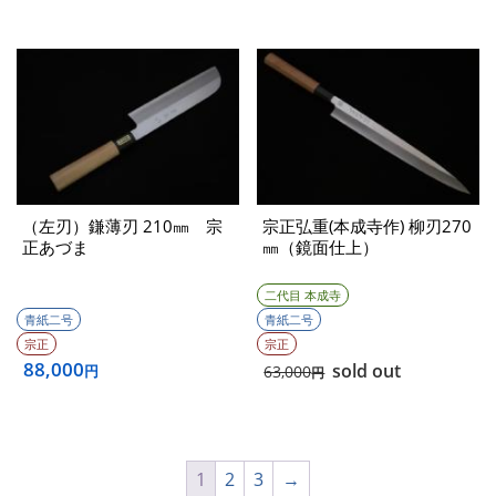
（左刃）鎌薄刃 210㎜ 宗
宗正弘重(本成寺作) 柳刃270
正あづま
㎜（鏡面仕上）
二代目 本成寺
青紙二号
青紙二号
宗正
宗正
88,000
sold out
円
63,000
円
1
2
3
→