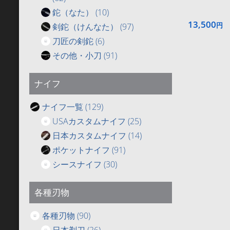
鉈（なた）
(10)
13,500
円
剣鉈（けんなた）
(97)
刀匠の剣鉈
(6)
その他・小刀
(91)
ナイフ
ナイフ一覧
(129)
USAカスタムナイフ
(25)
日本カスタムナイフ
(14)
ポケットナイフ
(91)
シースナイフ
(30)
各種刃物
各種刃物
(90)
日本剃刀
(26)