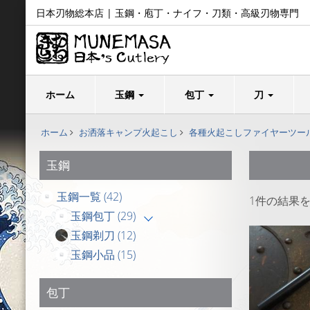
日本刃物総本店 | 玉鋼・庖丁・ナイフ・刀類・高級刃物専門
ホーム
玉鋼
包丁
刀
ホーム
お洒落キャンプ火起こし
各種火起こしファイヤーツー
玉鋼
玉鋼一覧
(42)
1件の結果
玉鋼包丁
(29)
玉鋼剃刀
(12)
玉鋼小品
(15)
包丁