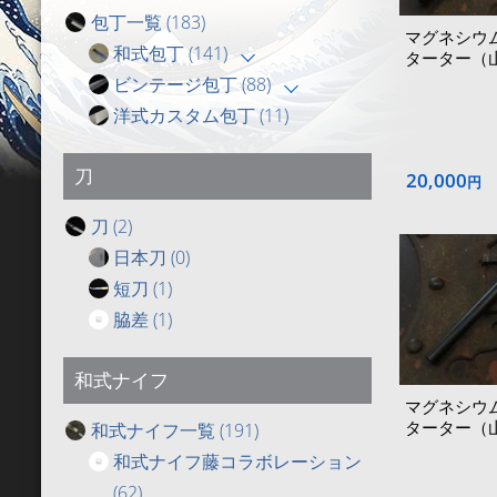
包丁一覧
(183)
マグネシウ
和式包丁
(141)
ターター（
ビンテージ包丁
(88)
洋式カスタム包丁
(11)
刀
20,000
円
刀
(2)
日本刀
(0)
短刀
(1)
脇差
(1)
和式ナイフ
マグネシウ
ターター（
和式ナイフ一覧
(191)
和式ナイフ藤コラボレーション
(62)