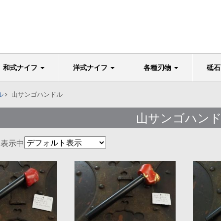
和式ナイフ
洋式ナイフ
各種刃物
砥
ル
山サンゴハンドル
山サンゴハン
を表示中