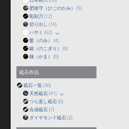
肥後守（ひごのかみ）
(5)
彫刻刀
(12)
切り出し
(10)
ハサミ
(62)
鑿（のみ）
(4)
鋸（のこぎり）
(0)
鎌（かま）
(0)
砥石作品
砥石一覧
(30)
天然砥石
(41)
つら直し砥石
(0)
合成砥石
(7)
ダイヤモンド砥石
(2)