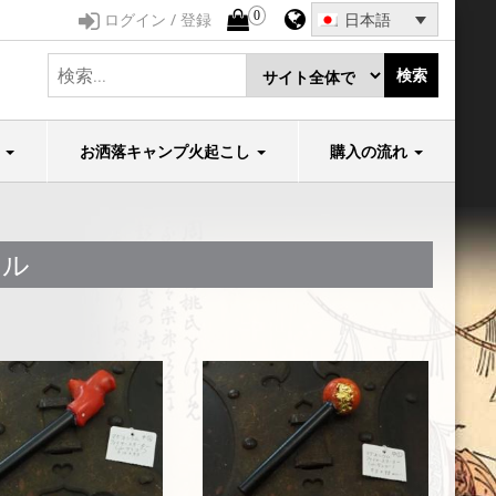
0
ログイン / 登録
日本語
検索
石
お洒落キャンプ火起こし
購入の流れ
ドル