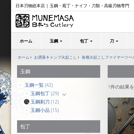
日本刃物総本店 | 玉鋼・庖丁・ナイフ・刀類・高級刃物専門
ホーム
玉鋼
包丁
刀
ホーム
お洒落キャンプ火起こし
各種火起こしファイヤーツー
玉鋼
玉鋼一覧
(42)
1件の結果
玉鋼包丁
(29)
玉鋼剃刀
(12)
玉鋼小品
(15)
包丁