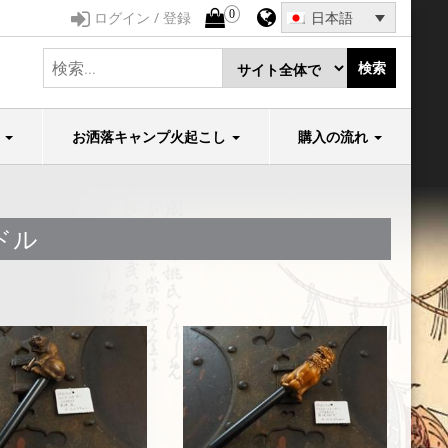
0
ログイン / 登録
日本語
検索
石
お洒落キャンプ火起こし
購入の流れ
ドル