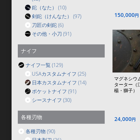
鉈（なた）
(10)
150,000
円
剣鉈（けんなた）
(97)
刀匠の剣鉈
(6)
その他・小刀
(91)
ナイフ
ナイフ一覧
(129)
USAカスタムナイフ
(25)
マグネシウ
日本カスタムナイフ
(14)
ターター（
楊・獅子）
ポケットナイフ
(91)
シースナイフ
(30)
各種刃物
24,000
円
各種刃物
(90)
日本剃刀
(26)