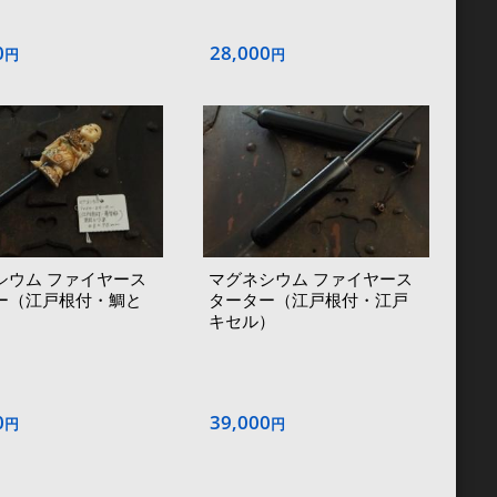
0
28,000
円
円
シウム ファイヤース
マグネシウム ファイヤース
ー（江戸根付・鯛と
ターター（江戸根付・江戸
キセル）
0
39,000
円
円