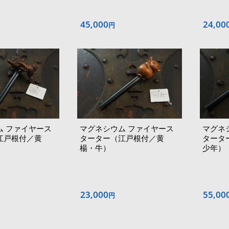
45,000
24,00
円
ム ファイヤース
マグネシウム ファイヤース
マグネ
江戸根付／黄
ターター（江戸根付／黄
タータ
楊・牛）
少年）
23,000
55,00
円