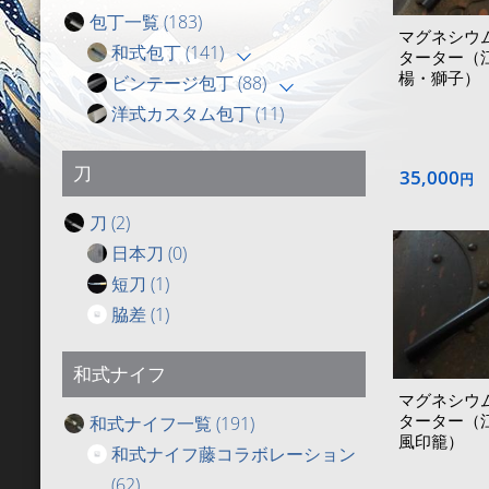
包丁一覧
(183)
マグネシウ
和式包丁
(141)
ターター（
楊・獅子）
ビンテージ包丁
(88)
洋式カスタム包丁
(11)
刀
35,000
円
刀
(2)
日本刀
(0)
短刀
(1)
脇差
(1)
和式ナイフ
マグネシウ
ターター（
和式ナイフ一覧
(191)
風印籠）
和式ナイフ藤コラボレーション
(62)