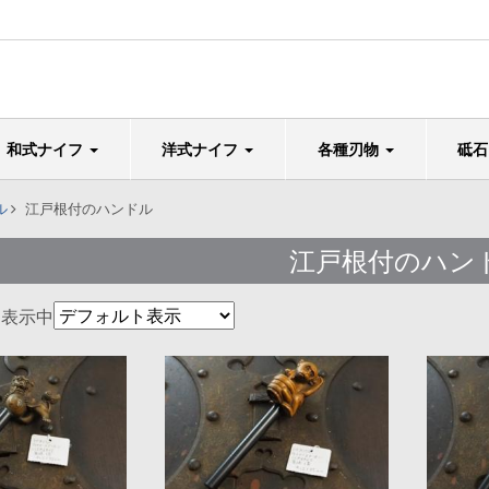
和式ナイフ
洋式ナイフ
各種刃物
砥
ル
江戸根付のハンドル
江戸根付のハン
を表示中