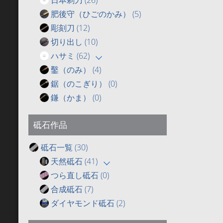
肥後守（ひごのかみ）
(5)
彫刻刀
(12)
切り出し
(10)
ハサミ
(62)
鑿（のみ）
(4)
鋸（のこぎり）
(0)
鎌（かま）
(0)
砥石作品
砥石一覧
(30)
天然砥石
(41)
つら直し砥石
(0)
合成砥石
(7)
ダイヤモンド砥石
(2)