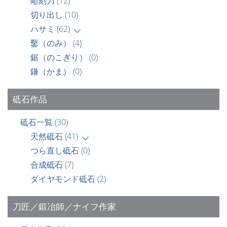
彫刻刀
(12)
切り出し
(10)
ハサミ
(62)
鑿（のみ）
(4)
鋸（のこぎり）
(0)
鎌（かま）
(0)
砥石作品
砥石一覧
(30)
天然砥石
(41)
つら直し砥石
(0)
合成砥石
(7)
ダイヤモンド砥石
(2)
刀匠／鍛冶師／ナイフ作家