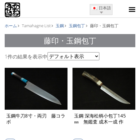
日本語
ホーム
Tamahagne List
玉鋼
玉鋼包丁
藤印・玉鋼包丁
藤印・玉鋼包丁
1件の結果を表示中
玉鋼牛刀8寸・両刃 藤コラ
玉鋼 深海松柄小包丁145
ボ
㎜ 無鑑査 成木一成 作