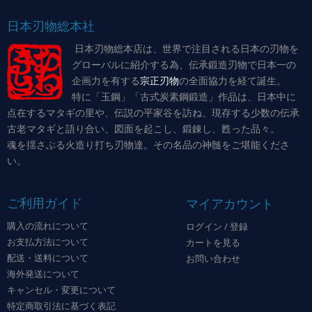
日本刃物総本社
日本刃物総本店は、世界で注目される日本の刃物を
グローバルに紹介する為、伝承鍛造刃物で日本一の
企画力を有する
宗正刃物
の全面協力を経て誕生。
特に「玉鋼」「古式炭素鋼鍛造」作品は、日本中に
点在するマタギの里や、伝説の平家谷を訪ね、現存する少数の伝承
古老マタギと語り合い、図面を起こし、鍛錬し、甦った品々。
魂を揺さぶる火造り打ち刃物達。その名品の神髄をご堪能くださ
い。
ご利用ガイド
マイアカウント
購入の流れについて
ログイン / 登録
お支払方法について
カートを見る
配送・送料について
お問い合わせ
海外発送について
キャンセル・変更について
特定商取引法に基づく表記