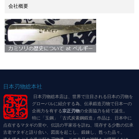
会社概要
日本刃物総本社
日本刃物総本店は、世界で注目される日本の刃物を
グローバルに紹介する為、伝承鍛造刃物で日本一の
企画力を有する
宗正刃物
の全面協力を経て誕生。
特に「玉鋼」「古式炭素鋼鍛造」作品は、日本中に
点在するマタギの里や、伝説の平家谷を訪ね、現存する少数の伝承
古老マタギと語り合い、図面を起こし、鍛錬し、甦った品々。