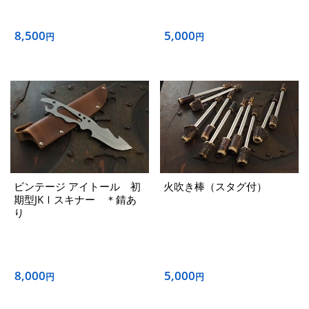
8,500
5,000
円
円
ビンテージ アイトール 初
火吹き棒（スタグ付）
期型JKⅠスキナー ＊錆あ
り
8,000
5,000
円
円