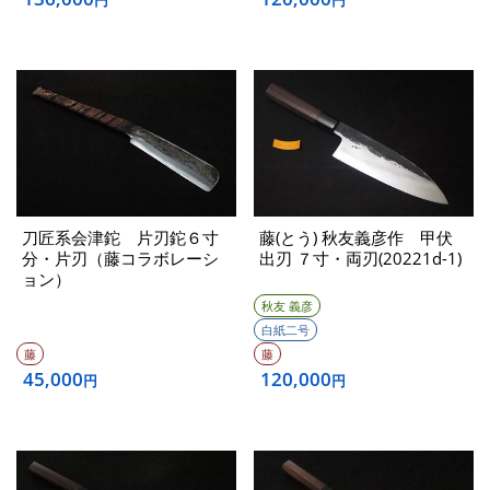
刀匠系会津鉈 片刃鉈６寸
藤(とう) 秋友義彦作 甲伏
分・片刃（藤コラボレーシ
出刃 ７寸・両刃(20221d-1)
ョン）
秋友 義彦
白紙二号
藤
藤
45,000
120,000
円
円