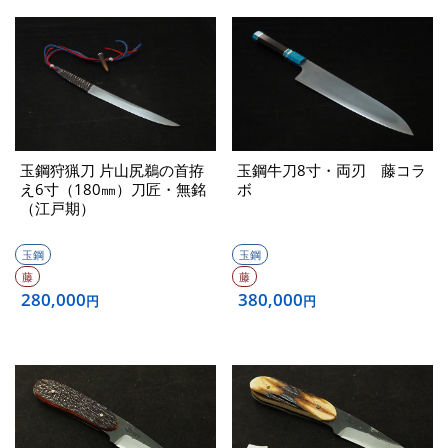
玉鋼狩猟刀 片山尻鵜の首拵
玉鋼牛刀8寸・両刃 藤コラ
え6寸（180㎜）刀匠・無銘
ボ
（江戸期）
玉鋼
玉鋼
藤
藤
280,000
380,000
円
円