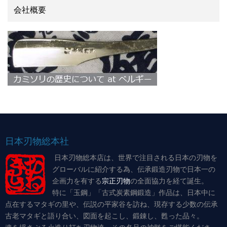
会社概要
日本刃物総本社
日本刃物総本店は、世界で注目される日本の刃物を
グローバルに紹介する為、伝承鍛造刃物で日本一の
企画力を有する
宗正刃物
の全面協力を経て誕生。
特に「玉鋼」「古式炭素鋼鍛造」作品は、日本中に
点在するマタギの里や、伝説の平家谷を訪ね、現存する少数の伝承
古老マタギと語り合い、図面を起こし、鍛錬し、甦った品々。