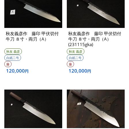
秋友義彦作 藤印 甲伏切付
秋友義彦作 藤印 甲伏切付
牛刀 ８寸・両刃（A）
牛刀 ８寸・両刃（A）
(231115gka)
秋友 義彦
秋友 義彦
白紙二号
白紙二号
藤
藤
120,000
120,000
円
円