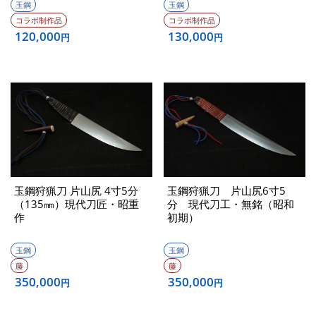
玉鋼
玉鋼
コラボ制作品
コラボ制作品
120,000
130,000
円
円
玉鋼狩猟刀 片山尻 4寸5分
玉鋼狩猟刀 片山尻6寸5
（135㎜）現代刀匠・昭重
分 現代刀工・無銘（昭和
作
初期）
玉鋼
玉鋼
藤
藤
350,000
350,000
円
円