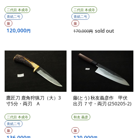
二代目 本成寺
二代目 本成寺
青紙二号
青紙二号
藤
藤
120,000
sold out
円
170,000
円
鷹匠刀 鹿角狩猟刀（大）3
藤(とう) 秋友義彦作 甲伏
寸5分・両刃 A
出刃 ７寸・両刃 (250205-2)
二代目 本成寺
秋友 義彦
青紙二号
藤
藤
136,000
120,000
円
円