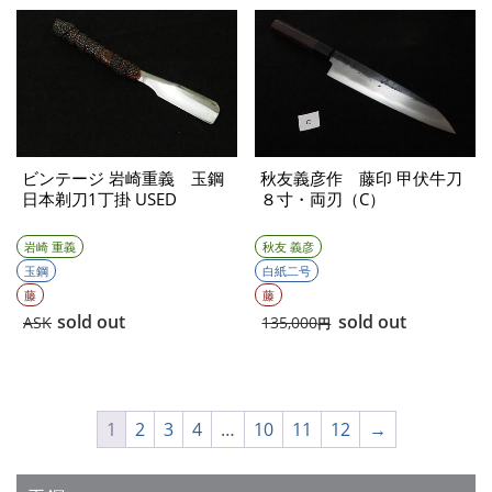
ビンテージ 岩崎重義 玉鋼
秋友義彦作 藤印 甲伏牛刀
日本剃刀1丁掛 USED
８寸・両刃（C）
岩崎 重義
秋友 義彦
玉鋼
白紙二号
藤
藤
sold out
sold out
ASK
135,000
円
1
2
3
4
…
10
11
12
→