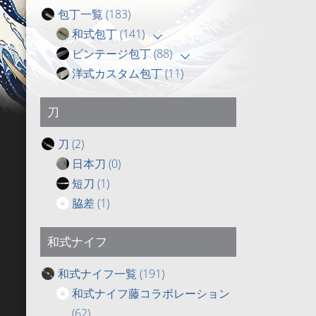
包丁一覧
(183)
和式包丁
(141)
ビンテージ包丁
(88)
洋式カスタム包丁
(11)
刀
刀
(2)
日本刀
(0)
短刀
(1)
脇差
(1)
和式ナイフ
和式ナイフ一覧
(191)
和式ナイフ藤コラボレーション
(62)