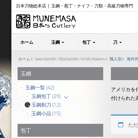
日本刃物総本店 | 玉鋼・庖丁・ナイフ・刀類・高級刃物専門
ホーム
玉鋼
包丁
刀
ホーム
Swordsmith / Blacksmith / Knife Makers
職人別
海外
玉鋼
玉鋼一覧
(42)
アメリカを
玉鋼包丁
(29)
付けられた
玉鋼剃刀
(12)
玉鋼小品
(15)
ただ
包丁