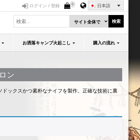
0
ログイン / 登録
日本語
検索
石
お洒落キャンプ火起こし
購入の流れ
ロン
ソドックスかつ素朴なナイフを製作。正確な技術に裏