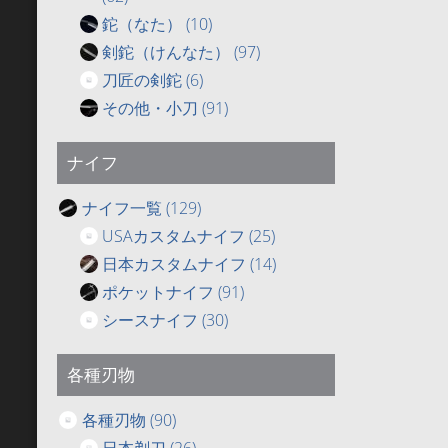
鉈（なた）
(10)
剣鉈（けんなた）
(97)
刀匠の剣鉈
(6)
その他・小刀
(91)
ナイフ
ナイフ一覧
(129)
USAカスタムナイフ
(25)
日本カスタムナイフ
(14)
ポケットナイフ
(91)
シースナイフ
(30)
各種刃物
各種刃物
(90)
日本剃刀
(26)