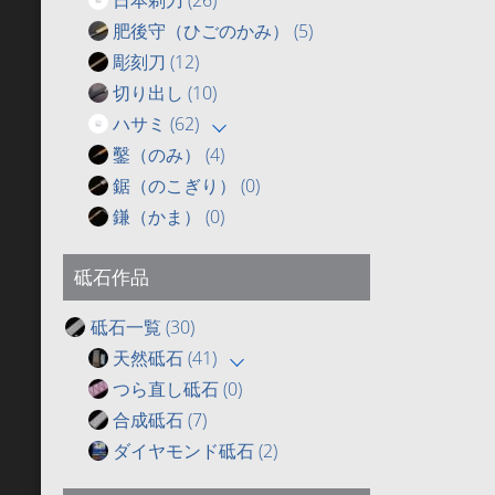
肥後守（ひごのかみ）
(5)
彫刻刀
(12)
切り出し
(10)
ハサミ
(62)
鑿（のみ）
(4)
鋸（のこぎり）
(0)
鎌（かま）
(0)
砥石作品
砥石一覧
(30)
天然砥石
(41)
つら直し砥石
(0)
合成砥石
(7)
ダイヤモンド砥石
(2)