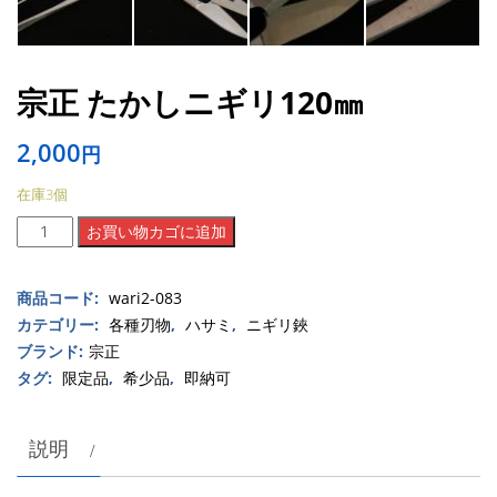
宗正 たかしニギリ120㎜
2,000
円
在庫3個
宗
お買い物カゴに追加
正
た
商品コード:
wari2-083
か
し
カテゴリー:
各種刃物
,
ハサミ
,
ニギリ鋏
ニ
ブランド:
宗正
ギ
タグ:
限定品
,
希少品
,
即納可
リ
120
説明
㎜
個