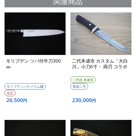
関連商品
モリブデン ツバ付牛刀300
二代本成寺 カスタム「大白
㎜
川」小刀6寸・ 両刃 コラボ
二代目 本成寺
モリブデンバナジウム鋼
青紙二号
宗正
26,500
230,000
円
円