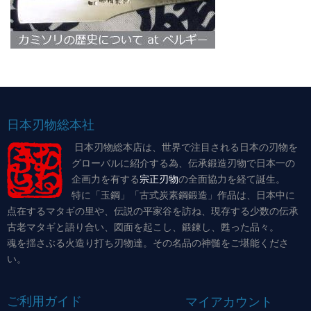
日本刃物総本社
日本刃物総本店は、世界で注目される日本の刃物を
グローバルに紹介する為、伝承鍛造刃物で日本一の
企画力を有する
宗正刃物
の全面協力を経て誕生。
特に「玉鋼」「古式炭素鋼鍛造」作品は、日本中に
点在するマタギの里や、伝説の平家谷を訪ね、現存する少数の伝承
古老マタギと語り合い、図面を起こし、鍛錬し、甦った品々。
魂を揺さぶる火造り打ち刃物達。その名品の神髄をご堪能くださ
い。
ご利用ガイド
マイアカウント