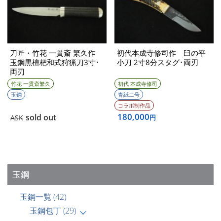
刀匠・竹花 一貫斎 繁久作
初代本成寺修司作 臼の平
玉鋼黒檀杷和式狩猟刀3寸･
小刀 2寸8分スタグ･両刃
両刃
竹花 一貫斎繁久
初代 本成寺修司
玉鋼
青紙二号
コラボ制作品
180,000
sold out
ASK
円
玉鋼
玉鋼一覧
(42)
玉鋼包丁
(29)