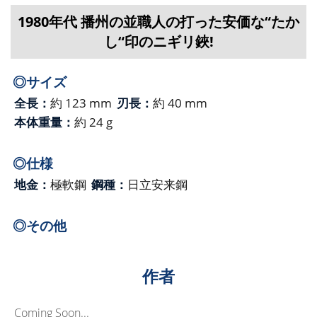
1980年代 播州の並職人の打った安価な“たか
し“印のニギリ鋏!
◎サイズ
全長：
約 123 mm
刃長：
約 40 mm
本体重量：
約 24 g
◎仕様
地金：
極軟鋼
鋼種：
日立安来鋼
◎その他
作者
Coming Soon...