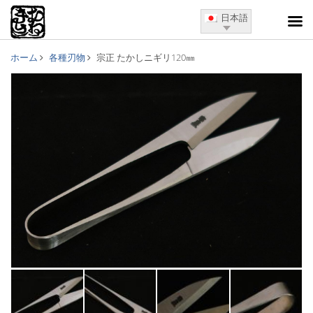
日本語
ホーム
各種刃物
宗正 たかしニギリ120㎜